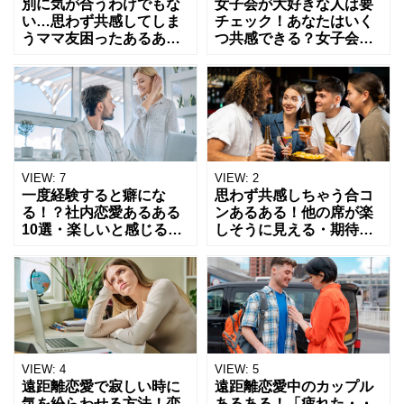
別に気が合うわけでもな
女子会が大好きな人は要
い…思わず共感してしま
チェック！あなたはいく
うママ友困ったあるある
つ共感できる？女子会あ
と対処法
るある！
VIEW:
7
VIEW:
2
一度経験すると癖にな
思わず共感しちゃう合コ
る！？社内恋愛あるある
ンあるある！他の席が楽
10選・楽しいと感じるの
しそうに見える・期待し
はどんな時？
すぎetc
VIEW:
4
VIEW:
5
遠距離恋愛で寂しい時に
遠距離恋愛中のカップル
気を紛らわせる方法！恋
あるある！「疲れた・・