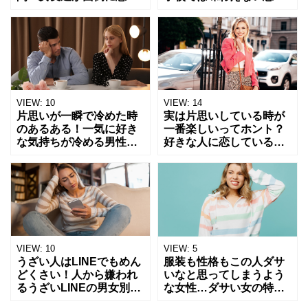
る時とは
の感覚！
VIEW:
10
VIEW:
14
片思いが一瞬で冷めた時
実は片思いしている時が
のあるある！一気に好き
一番楽しいってホント？
な気持ちが冷める男性の
好きな人に恋している幸
言動や行動
せな理由！
VIEW:
10
VIEW:
5
うざい人はLINEでもめん
服装も性格もこの人ダサ
どくさい！人から嫌われ
いなと思ってしまうよう
るうざいLINEの男女別特
な女性…ダサい女の特徴
徴
あるある