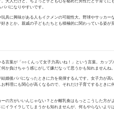
す。大人だけど、ちょっと子ども心を秘めた男性だと子育てに
るパパになりやすいです。
や玩具に興味がある人もイクメンの可能性大。野球やサッカー
が好きとか。親戚の子どもたちとも積極的に関わっている姿が
いる言葉が「○○くんって女子力高いね！」という言葉。カップ
て何か負けちゃう感じがして嫌だなって思うかも知れませんね
が結婚後パパになったときに力を発揮するんです。女子力が高
しお料理にも関心が高くなるので、それだけ子育てするときに
。
カーの方がいいんじゃない？とか離乳食はもっとこうした方が
さにイライラしてしまうかも知れませんが、何もやらないより