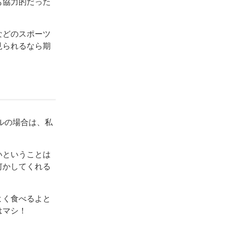
も協力的だった
などのスポーツ
見られるなら期
ルの場合は、私
。
いということは
何かしてくれる
よく食べるよと
はマシ！