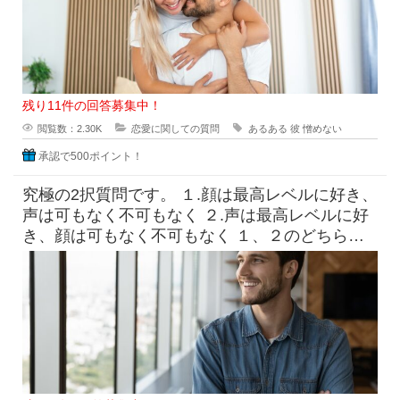
残り11件の回答募集中！
閲覧数：2.30K
恋愛に関しての質問
あるある
彼
憎めない
承認で500ポイント！
究極の2択質問です。 １.顔は最高レベルに好き、
声は可もなく不可もなく ２.声は最高レベルに好
き、顔は可もなく不可もなく １、２のどちらに
惹かれま