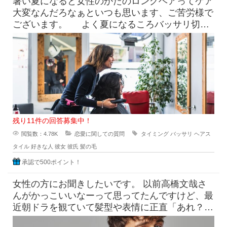
暑い夏になると女性のかたのロングヘアってケア
大変なんだろなぁといつも思います、ご苦労様で
ございます。 よく夏になるころバッサリ切っ
たらどうなのよって言っ
残り11件の回答募集中！
閲覧数：4.78K
恋愛に関しての質問
タイミング
バッサリ
ヘアス
タイル
好きな人
彼女
彼氏
髪の毛
承認で500ポイント！
女性の方にお聞きしたいです。 以前高橋文哉さ
んがかっこいいなーって思ってたんですけど、最
近朝ドラを観ていて髪型や表情に正直「あれ？こ
んなんだっけ？」みたいにな