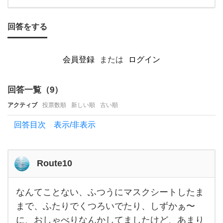
の
ス
回答をする
キ
ン
会員登録
または
ログイン
ケ
ア
回答一覧（
9
）
は大
アクティブ
投票数順
新しい順
古い順
切で
回答目次 表示/非表示
す
が
パ
Route10
なんてことない、ふつうにマスクシートしたま
なん
てこ
まで、ふたりでくつろいでたり、しずかぁ〜
とな
に、おしゃべりなんかしてましたけど、あまり
い、