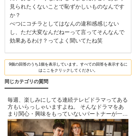
ふつ
見られたくないことで恥ずかしいものなんです
うに
マス
か？
クシ
ート
べつにコチラとしてはなんの違和感感じない
した
し、ただ大変なんだねーって言ってそんなんで
まま
で、
効果あるわけ？ってよく聞いてたね笑
ふた
りで
くつ
ろい
でた
9個の回答のうち1個を表示しています。すべての回答を表示するに
り
はここをクリックしてください。
同じカテゴリの質問
毎週、楽しみにしてる連続テレビドラマってある
方もいらっしゃいますよね。 そんなドラマをあ
まり関心・興味をもっていないパートナーが一緒
に見ているときに ド