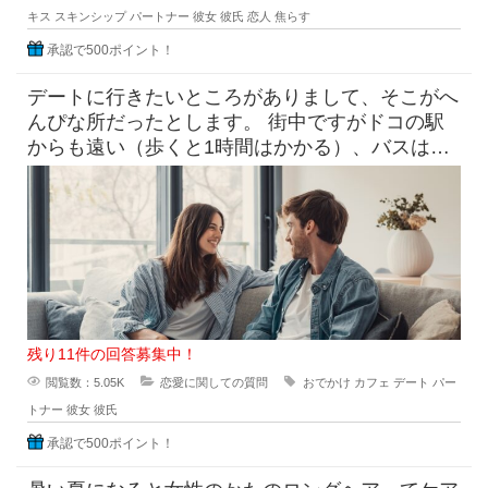
キス
スキンシップ
パートナー
彼女
彼氏
恋人
焦らす
承認で500ポイント！
デートに行きたいところがありまして、そこがへ
んぴな所だったとします。 街中ですがドコの駅
からも遠い（歩くと1時間はかかる）、バスは出
てるけど本数少なめ。 目
残り11件の回答募集中！
閲覧数：5.05K
恋愛に関しての質問
おでかけ
カフェ
デート
パー
トナー
彼女
彼氏
承認で500ポイント！