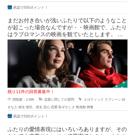
承認で500ポイント！
まだお付き合いが浅いふたりで以下のようなこと
が起こった場合なんですが・・映画館で、ふたり
はラブロマンスの映画を観ていたとします。 上
映中には思ったいじょうに激
残り11件の回答募集中！
閲覧数：2.08K
恋愛に関しての質問
エロティック
ラブシーン
好
きな人
彼女
彼氏、彼女
恋心
恋愛
恥ずかしさ
映画館
興奮
承認で500ポイント！
ふたりの愛情表現にはいろいろありますが、その