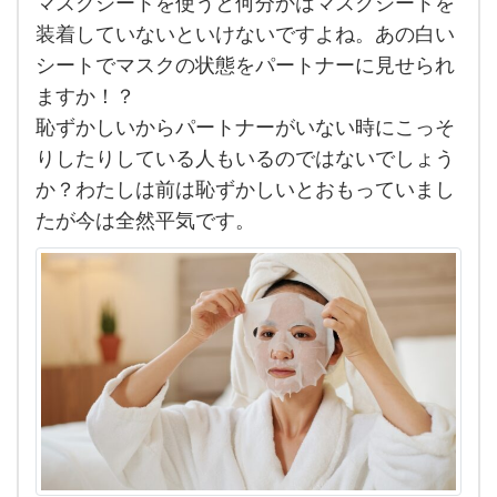
マスクシートを使うと何分かはマスクシートを
い
装着していないといけないですよね。あの白い
る方
シートでマスクの状態をパートナーに見せられ
や同
ますか！？
棲し
恥ずかしいからパートナーがいない時にこっそ
て
りしたりしている人もいるのではないでしょう
か？わたしは前は恥ずかしいとおもっていまし
い
たが今は全然平気です。
る方
に
ご質
問い
た
し
ま
す。
毎日