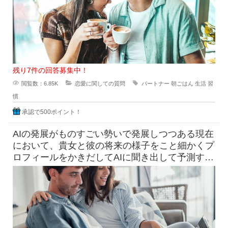
残り7件の回答募集中！
閲覧数：6.85K
恋愛に関しての質問
パートナー
朝ごはん
生活
習
慣
承認で500ポイント！
AIの発展がものすごい勢いで発展しつつある現在
において、貴女と彼の将来の様子をこと細かくプ
ロフィールをかきだしてAIに聞き出して予測すら
できる時代になっています