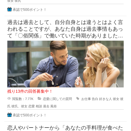
彼女
彼氏
承認で500ポイント！
過去は過去として、自分自身とは違うとはよく言
われることですが、あなた自身は過去事情もあっ
て「〇俗関係」で働いていた時期がありました
が、それを経ていまの自分がある
残り13件の回答募集中！
閲覧数：7.77K
恋愛に関しての質問
お仕事
告白
好きな人
彼女
彼
氏
彼氏、彼女
恋愛
相談
過去
風俗
承認で500ポイント！
恋人やパートナーから「あなたの手料理が食べた