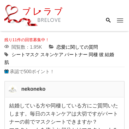
Me
残り11件の回答募集中！
閲覧数：1.95K
恋愛に関しての質問
シートマスク
スキンケア
パートナー
同棲
彼
結婚
肌
承認で500ポイント！
nekoneko
結婚している方や同棲している方にご質問いた
結婚
します。毎日のスキンケアは大切ですがパート
し
ナーの前でマスクシートできますか？
て