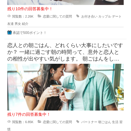
残り10件の回答募集中！
閲覧数：2.26K
恋愛に関しての質問
お付き合い
カップル
デート
友達
男女
紹介
承認で500ポイント！
恋人との朝ごはん、どれくらい大事にしたいです
か？ 一緒に過ごす朝の時間って、意外と恋人と
の相性が出やすい気がします。 朝ごはんをしっ
かり食べたい派と、ギリギ
残り7件の回答募集中！
閲覧数：6.85K
恋愛に関しての質問
パートナー
朝ごはん
生活
習
慣