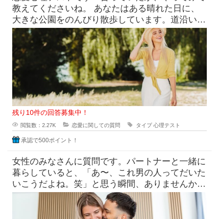
教えてくださいね。 あなたはある晴れた日に、
大きな公園をのんびり散歩しています。道沿いに
咲く花を見ながら進んでいく
残り10件の回答募集中！
閲覧数：2.27K
恋愛に関しての質問
タイプ
心理テスト
承認で500ポイント！
女性のみなさんに質問です。パートナーと一緒に
暮らしていると、「あ〜、これ男の人ってだいた
いこうだよね。笑」と思う瞬間、ありませんか？
たとえば「なんで脱いだ靴