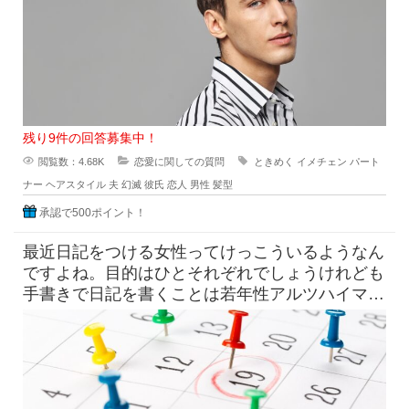
残り9件の回答募集中！
閲覧数：4.68K
恋愛に関しての質問
ときめく
イメチェン
パート
ナー
ヘアスタイル
夫
幻滅
彼氏
恋人
男性
髪型
承認で500ポイント！
最近日記をつける女性ってけっこういるようなん
ですよね。目的はひとそれぞれでしょうけれども
手書きで日記を書くことは若年性アルツハイマー
にも効果はすこしくらいは貢献