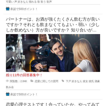
可愛い
声
好きな人
惚れる
歌
歌う
歌声
承認で500ポイント！
パートナーは、お酒が強くたくさん飲む方が良い
ですか？それとも飲まなくてもよい・弱い（少し
しか飲めない）方が良いですか？ 知り合いがお
付き合いする相手に求め
残り11件の回答募集中！
閲覧数：2.84K
恋愛に関しての質問
下戸
好きな人
彼女
彼氏
酒豪
飲み会
承認で500ポイント！
恋愛心理テストです！合っていたか、やってみて