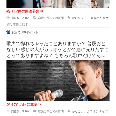
残り12件の回答募集中！
閲覧数：2.16K
恋愛に関しての質問
はだか
デート
好きな人
彼女
彼氏
着替え
隠す
承認で500ポイント！
歌声で惚れちゃったことありますか？ 普段おと
なしい感じの人がカラオケとかで急に光りだすこ
とってありますよね？ もちろん歌声だけでその
他の要素は無視できる
残り7件の回答募集中！
閲覧数：5.96K
恋愛に関しての質問
かっこいい
カラオケ
タイプ