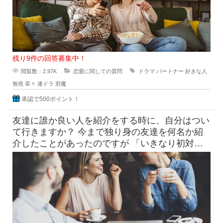
残り9件の回答募集中！
閲覧数：2.97K
恋愛に関しての質問
ドラマ
パートナー
好きな人
無視
茶々
連ドラ
邪魔
承認で500ポイント！
友達に誰か良い人を紹介をする時に、自分はつい
て行きますか？ 今まで独り身の友達を何名か紹
介したことがあったのですが 「いきなり初対面
同士2人で会うの緊張