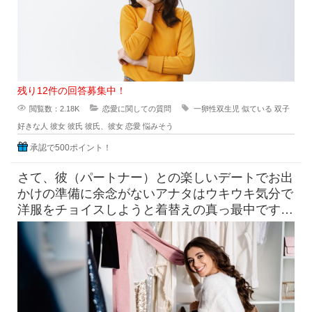
残り12件の回答募集中！
閲覧数：2.18K
恋愛に関しての質問
一卵性双生児
似ている
双子
好きな人
彼女
彼氏
彼氏、彼女
恋愛
悩みそう
承認で500ポイント！
さて、彼（パートナー）との楽しいデートでお出
かけの準備に余念がないアナタはウキウキ気分で
洋服をチョイスしようと着替えの真っ最中です！
そこへ素っ裸にちかい状態でい