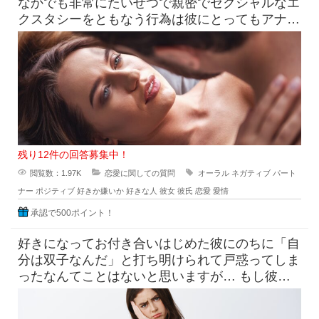
なかでも非常にたいせつで親密でセクシャルなエ
クスタシーをともなう行為は彼にとってもアナタ
にとっても、相手への愛情を表
残り12件の回答募集中！
閲覧数：1.97K
恋愛に関しての質問
オーラル
ネガティブ
パート
ナー
ポジティブ
好きか嫌いか
好きな人
彼女
彼氏
恋愛
愛情
承認で500ポイント！
好きになってお付き合いはじめた彼にのちに「自
分は双子なんだ」と打ち明けられて戸惑ってしま
ったなんてことはないと思いますが… もし彼が
一卵性双生児であらゆる面で