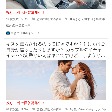
残り11件の回答募集中！
閲覧数：5.32K
恋愛に関しての質問
AI
好きな人
将来
導き出す
彼
彼女
恋仲
恋愛
未来
承認で500ポイント！
キスを焦らされるのって好きですか？もしくはご
自身が焦らしたりしますか？ カップルのイチャ
イチャの定番といえばキスですけど、しようとし
てるのにだめって言われ
残り11件の回答募集中！
閲覧数：5.69K
恋愛に関しての質問
Sっ気
イチャイチャ
カップル