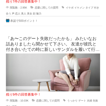
残り7件の回答募集中！
閲覧数：2.95K
恋愛に関しての質問
イケボ
イケメン
タイプ
付き
合う
声
恋人
美人
美女
顔
魅力
承認で500ポイント！
「あ〜このデート失敗だったかも」 みたいなお
話ありましたら聞かせて下さい。 友達が彼氏と
付き合いたての時に新しいサンダルを履いて行っ
たら、見事に靴擦れを
残り9件の回答募集中！
閲覧数：10.03K
恋愛に関しての質問
うっかり
デート
夫婦
失敗