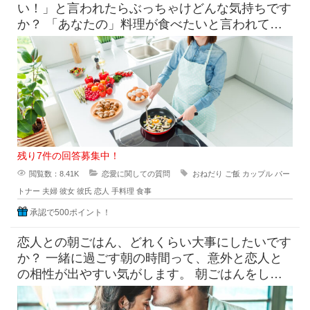
い！」と言われたらぶっちゃけどんな気持ちです
か？ 「あなたの」料理が食べたいと言われて素
直に嬉しいという気持ち
残り7件の回答募集中！
閲覧数：8.41K
恋愛に関しての質問
おねだり
ご飯
カップル
パー
トナー
夫婦
彼女
彼氏
恋人
手料理
食事
承認で500ポイント！
恋人との朝ごはん、どれくらい大事にしたいです
か？ 一緒に過ごす朝の時間って、意外と恋人と
の相性が出やすい気がします。 朝ごはんをしっ
かり食べたい派と、ギリギ