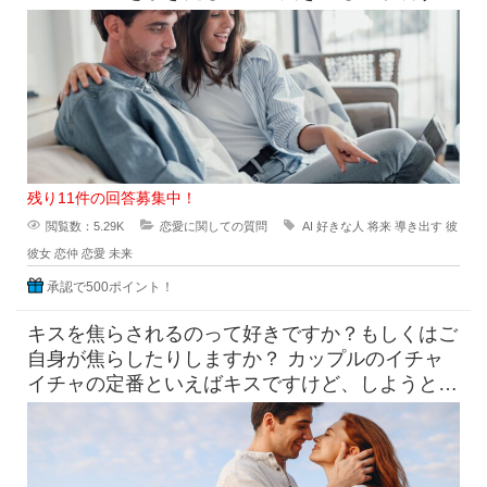
できる時代になっています
残り11件の回答募集中！
閲覧数：5.29K
恋愛に関しての質問
AI
好きな人
将来
導き出す
彼
彼女
恋仲
恋愛
未来
承認で500ポイント！
キスを焦らされるのって好きですか？もしくはご
自身が焦らしたりしますか？ カップルのイチャ
イチャの定番といえばキスですけど、しようとし
てるのにだめって言われ