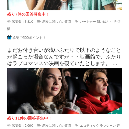
残り7件の回答募集中！
閲覧数：6.81K
恋愛に関しての質問
パートナー
朝ごはん
生活
習
慣
承認で500ポイント！
まだお付き合いが浅いふたりで以下のようなこと
が起こった場合なんですが・・映画館で、ふたり
はラブロマンスの映画を観ていたとします。 上
映中には思ったいじょうに激
残り11件の回答募集中！
閲覧数：2.06K
恋愛に関しての質問
エロティック
ラブシーン
好