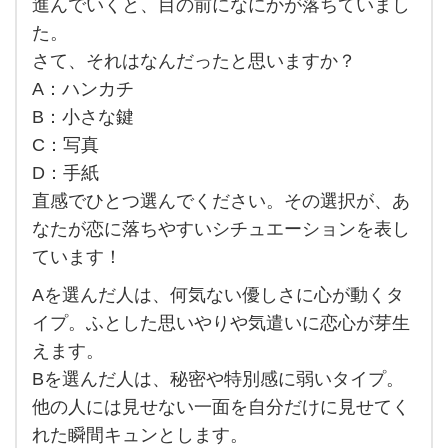
進んでいくと、目の前になにかが落ちていまし
ト
た。
で
さて、それはなんだったと思いますか？
す！
A：ハンカチ
合っ
B：小さな鍵
C：写真
て
D：手紙
い
直感でひとつ選んでください。その選択が、あ
た
なたが恋に落ちやすいシチュエーションを表し
か、
ています！
や
Aを選んだ人は、何気ない優しさに心が動くタ
っ
イプ。ふとした思いやりや気遣いに恋心が芽生
て
えます。
み
Bを選んだ人は、秘密や特別感に弱いタイプ。
て教
他の人には見せない一面を自分だけに見せてく
え
れた瞬間キュンとします。