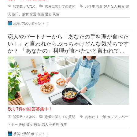
閲覧数：7.71K
恋愛に関しての質問
お仕事
告白
好きな人
彼女
彼
氏
彼氏、彼女
恋愛
相談
過去
風俗
承認で500ポイント！
恋人やパートナーから「あなたの手料理が食べた
い！」と言われたらぶっちゃけどんな気持ちです
か？ 「あなたの」料理が食べたいと言われて素
直に嬉しいという気持ち
残り7件の回答募集中！
閲覧数：8.34K
恋愛に関しての質問
おねだり
ご飯
カップル
パー
トナー
夫婦
彼女
彼氏
恋人
手料理
食事
承認で500ポイント！