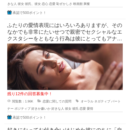
きな人
彼女
彼氏、彼女
恋心
恋愛
恥ずかしさ
映画館
興奮
承認で500ポイント！
ふたりの愛情表現にはいろいろありますが、その
なかでも非常にたいせつで親密でセクシャルなエ
クスタシーをともなう行為は彼にとってもアナタ
にとっても、相手への愛情を表
残り12件の回答募集中！
閲覧数：1.96K
恋愛に関しての質問
オーラル
ネガティブ
パート
ナー
ポジティブ
好きか嫌いか
好きな人
彼女
彼氏
恋愛
愛情
承認で500ポイント！
好きになってお付き合いはじめた彼にのちに「自