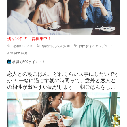
残り10件の回答募集中！
閲覧数：2.25K
恋愛に関しての質問
お付き合い
カップル
デート
友達
男女
紹介
承認で500ポイント！
恋人との朝ごはん、どれくらい大事にしたいです
か？ 一緒に過ごす朝の時間って、意外と恋人と
の相性が出やすい気がします。 朝ごはんをしっ
かり食べたい派と、ギリギ