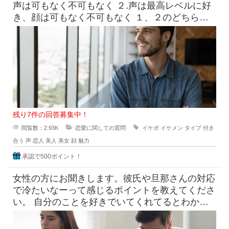
声は可もなく不可もなく ２.声は最高レベルに好
き、顔は可もなく不可もなく １、２のどちらに
惹かれま
残り7件の回答募集中！
閲覧数：2.93K
恋愛に関しての質問
イケボ
イケメン
タイプ
付き
合う
声
恋人
美人
美女
顔
魅力
承認で500ポイント！
女性の方にお聞きします。彼氏や旦那さんの対応
で冷たいなーって感じるポイントを教えてくださ
い。 自分のことを好きでいてくれてるとわかっ
てはいても、男性のタイプに