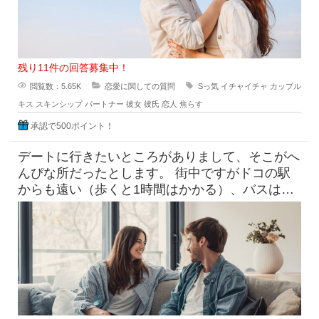
残り11件の回答募集中！
閲覧数：5.65K
恋愛に関しての質問
Sっ気
イチャイチャ
カップル
キス
スキンシップ
パートナー
彼女
彼氏
恋人
焦らす
承認で500ポイント！
デートに行きたいところがありまして、そこがへ
んぴな所だったとします。 街中ですがドコの駅
からも遠い（歩くと1時間はかかる）、バスは出
てるけど本数少なめ。 目