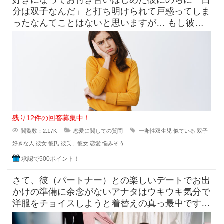
分は双子なんだ」と打ち明けられて戸惑ってしま
ったなんてことはないと思いますが… もし彼が
一卵性双生児であらゆる面で
残り12件の回答募集中！
閲覧数：2.17K
恋愛に関しての質問
一卵性双生児
似ている
双子
好きな人
彼女
彼氏
彼氏、彼女
恋愛
悩みそう
承認で500ポイント！
さて、彼（パートナー）との楽しいデートでお出
かけの準備に余念がないアナタはウキウキ気分で
洋服をチョイスしようと着替えの真っ最中です！
そこへ素っ裸にちかい状態でい