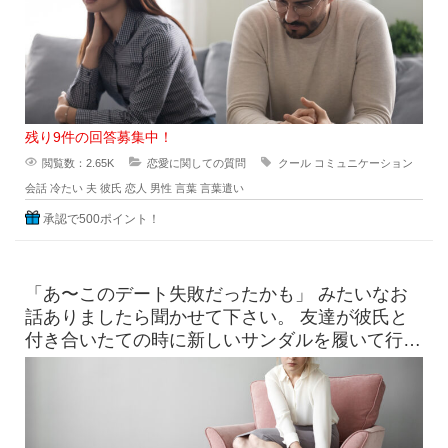
残り9件の回答募集中！
閲覧数：2.65K
恋愛に関しての質問
クール
コミュニケーション
会話
冷たい
夫
彼氏
恋人
男性
言葉
言葉遣い
承認で500ポイント！
「あ〜このデート失敗だったかも」 みたいなお
話ありましたら聞かせて下さい。 友達が彼氏と
付き合いたての時に新しいサンダルを履いて行っ
たら、見事に靴擦れを