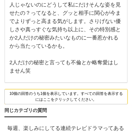
小さ
人じゃないのにどうして私にだけそんな姿を見
な鍵
せたの？ってなると、グッと相手に関心が今ま
選び
まし
でよりずっと高まる気がします。さりげない優
た。
確か
しさや真っすぐな気持ち以上に、その特別感と
に、
普段
か2人だけの秘密みたいなものに一番惹かれる
そん
から当たっているかも。
な人
じゃ
ない
のに
2人だけの秘密と言っても不倫とか略奪愛はし
どう
して
ません笑
私に
だ
10個の回答のうち1個を表示しています。すべての回答を表示する
にはここをクリックしてください。
同じカテゴリの質問
毎週、楽しみにしてる連続テレビドラマってある