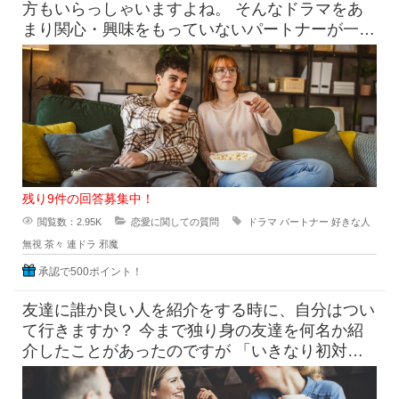
方もいらっしゃいますよね。 そんなドラマをあ
まり関心・興味をもっていないパートナーが一緒
に見ているときに ド
残り9件の回答募集中！
閲覧数：2.95K
恋愛に関しての質問
ドラマ
パートナー
好きな人
無視
茶々
連ドラ
邪魔
承認で500ポイント！
友達に誰か良い人を紹介をする時に、自分はつい
て行きますか？ 今まで独り身の友達を何名か紹
介したことがあったのですが 「いきなり初対面
同士2人で会うの緊張