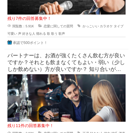
残り7件の回答募集中！
閲覧数：5.91K
恋愛に関しての質問
かっこいい
カラオケ
タイプ
可愛い
声
好きな人
惚れる
歌
歌う
歌声
承認で500ポイント！
パートナーは、お酒が強くたくさん飲む方が良い
ですか？それとも飲まなくてもよい・弱い（少し
しか飲めない）方が良いですか？ 知り合いがお
付き合いする相手に求め
残り11件の回答募集中！