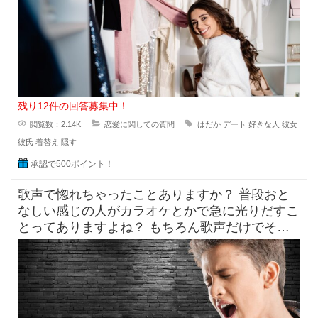
残り12件の回答募集中！
閲覧数：2.14K
恋愛に関しての質問
はだか
デート
好きな人
彼女
彼氏
着替え
隠す
承認で500ポイント！
歌声で惚れちゃったことありますか？ 普段おと
なしい感じの人がカラオケとかで急に光りだすこ
とってありますよね？ もちろん歌声だけでその
他の要素は無視できる