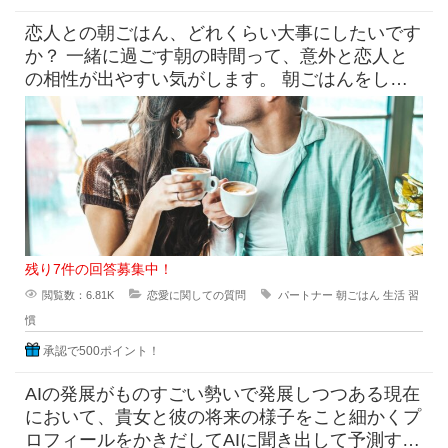
恋人との朝ごはん、どれくらい大事にしたいです
か？ 一緒に過ごす朝の時間って、意外と恋人と
の相性が出やすい気がします。 朝ごはんをしっ
かり食べたい派と、ギリギ
残り7件の回答募集中！
閲覧数：6.81K
恋愛に関しての質問
パートナー
朝ごはん
生活
習
慣
承認で500ポイント！
AIの発展がものすごい勢いで発展しつつある現在
において、貴女と彼の将来の様子をこと細かくプ
ロフィールをかきだしてAIに聞き出して予測すら