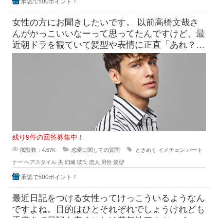
承認で500ポイント！
女性の方にお聞きしたいです。 以前高橋文哉さ
んがかっこいいなーって思ってたんですけど、最
近朝ドラを観ていて髪型や表情に正直「あれ？こ
んなんだっけ？」みたいにな
残り9件の回答募集中！
閲覧数：4.67K
恋愛に関しての質問
ときめく
イメチェン
パート
ナー
ヘアスタイル
夫
幻滅
彼氏
恋人
男性
髪型
承認で500ポイント！
最近日記をつける女性ってけっこういるようなん
ですよね。目的はひとそれぞれでしょうけれども