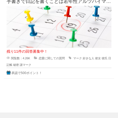
手書きで日記を書くことは若年性アルツハイマー
にも効果はすこしくらいは貢献
残り11件の回答募集中！
閲覧数：4.26K
恋愛に関しての質問
マーク
好きな人
彼女
彼氏
日
記帳
秘密
謎マーク
承認で500ポイント！