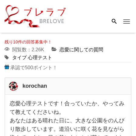
Me
残り10件の回答募集中！
閲覧数：2.26K
恋愛に関しての質問
タイプ
心理テスト
承認で500ポイント！
korochan
恋愛心理テストです！合っていたか、やってみ
恋愛
て教えてくださいね。
心理
あなたはある晴れた日に、大きな公園をのんび
テ
り散歩しています。道沿いに咲く花を見ながら
ス