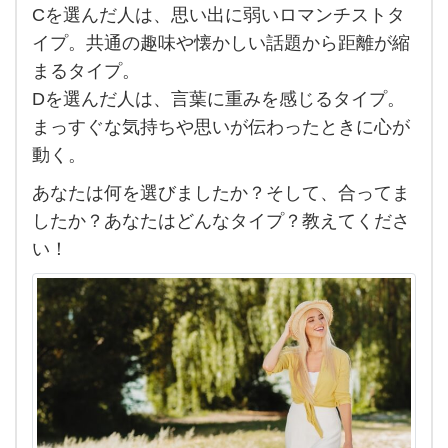
て
Cを選んだ人は、思い出に弱いロマンチストタ
く
イプ。共通の趣味や懐かしい話題から距離が縮
だ
まるタイプ。
さ
Dを選んだ人は、言葉に重みを感じるタイプ。
い
まっすぐな気持ちや思いが伝わったときに心が
ね。
動く。
あ
あなたは何を選びましたか？そして、合ってま
な
したか？あなたはどんなタイプ？教えてくださ
た
い！
は
あ
る晴