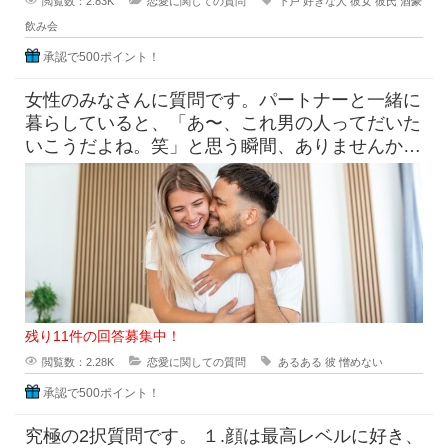
閲覧数：2.83K
恋愛に関しての質問
下戸
好きな人
彼女
彼氏
酒豪
飲み会
承認で500ポイント！
女性のみなさんに質問です。パートナーと一緒に
暮らしていると、「あ〜、これ男の人ってだいた
いこうだよね。笑」と思う瞬間、ありませんか？
たとえば「なんで脱いだ靴
残り11件の回答募集中！
閲覧数：2.28K
恋愛に関しての質問
あるある
彼
憎めない
承認で500ポイント！
究極の2択質問です。 １.顔は最高レベルに好き、