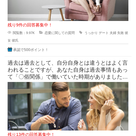
残り9件の回答募集中！
閲覧数：9.97K
恋愛に関しての質問
うっかり
デート
夫婦
失敗
彼
女
彼氏
承認で500ポイント！
過去は過去として、自分自身とは違うとはよく言
われることですが、あなた自身は過去事情もあっ
て「〇俗関係」で働いていた時期がありました
が、それを経ていまの自分がある
残り13件の回答募集中！