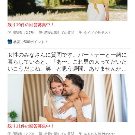
残り10件の回答募集中！
閲覧数：2.27K
恋愛に関しての質問
タイプ
心理テスト
承認で500ポイント！
女性のみなさんに質問です。パートナーと一緒に
暮らしていると、「あ〜、これ男の人ってだいた
いこうだよね。笑」と思う瞬間、ありませんか？
たとえば「なんで脱いだ靴
残り11件の回答募集中！
閲覧数：2.29K
恋愛に関しての質問
あるある
彼
憎めない