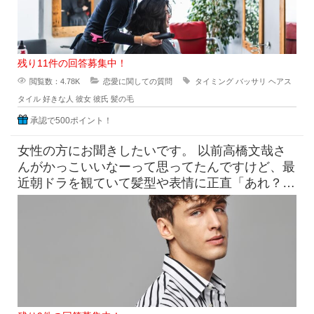
残り11件の回答募集中！
閲覧数：4.78K
恋愛に関しての質問
タイミング
バッサリ
ヘアス
タイル
好きな人
彼女
彼氏
髪の毛
承認で500ポイント！
女性の方にお聞きしたいです。 以前高橋文哉さ
んがかっこいいなーって思ってたんですけど、最
近朝ドラを観ていて髪型や表情に正直「あれ？こ
んなんだっけ？」みたいにな