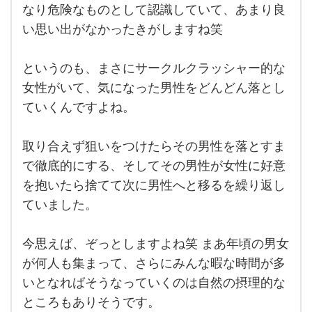
ちの
なり危険なものとして認識していて、あまり良
場
い思い出がなかったきがしますね笑
合、
ちょ
っと
サー
というのも、まさにサークルクラッシャー的な
クル
での
女性がいて、気になった男性をどんどん落とし
恋愛
ていくんですよね。
はか
なり
危険
なも
取り合えず狙いをつけたらその男性を落とすま
のと
して
で徹底的にする、そしてその男性が女性に好意
認識
を抱いたら捨てて次に男性へと移るを繰り返し
して
ていました。
今思えば、ぞっとしますよね笑 まあ年頃の男女
が何人も集まって、さらにみんな暇な時間が多
いとなればそうなっていくのは自然の摂理的な
ところもありそうです。