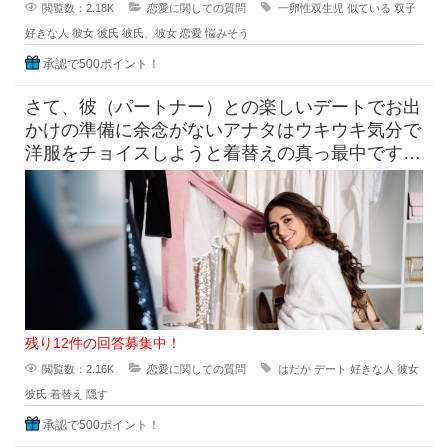
閲覧数：2.18K
恋愛に関しての質問
一卵性双生児
似ている
双子
好きな人
彼女
彼氏
彼氏、彼女
恋愛
悩みそう
承認で500ポイント！
さて、彼（パートナー）との楽しいデートでお出
かけの準備に余念がないアナタはウキウキ気分で
洋服をチョイスしようと着替えの真っ最中です！
そこへ素っ裸にちかい状態でい
残り12件の回答募集中！
閲覧数：2.16K
恋愛に関しての質問
はだか
デート
好きな人
彼女
彼氏
着替え
隠す
承認で500ポイント！