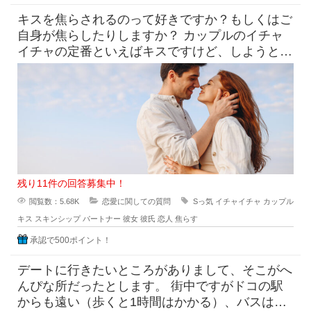
キスを焦らされるのって好きですか？もしくはご
自身が焦らしたりしますか？ カップルのイチャ
イチャの定番といえばキスですけど、しようとし
てるのにだめって言われ
残り11件の回答募集中！
閲覧数：5.68K
恋愛に関しての質問
Sっ気
イチャイチャ
カップル
キス
スキンシップ
パートナー
彼女
彼氏
恋人
焦らす
承認で500ポイント！
デートに行きたいところがありまして、そこがへ
んぴな所だったとします。 街中ですがドコの駅
からも遠い（歩くと1時間はかかる）、バスは出