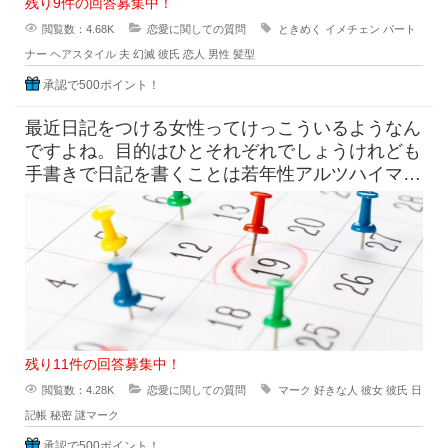
残り9件の回答募集中！
閲覧数：4.68K
恋愛に関しての質問
ときめく
イメチェン
パート
ナー
ヘアスタイル
夫
幻滅
彼氏
恋人
男性
髪型
承認で500ポイント！
最近日記をつける女性ってけっこういるようなん
ですよね。目的はひとそれぞれでしょうけれども
手書きで日記を書くことは若年性アルツハイマー
にも効果はすこしくらいは貢献
残り11件の回答募集中！
閲覧数：4.28K
恋愛に関しての質問
マーク
好きな人
彼女
彼氏
日
記帳
秘密
謎マーク
承認で500ポイント！