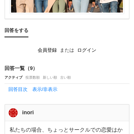
大学
生の
恋愛
回答をする
と
い
会員登録
または
ログイン
え
ば授
回答一覧（
9
）
業や
アクティブ
投票数順
新しい順
古い順
バ
イ
回答目次 表示/非表示
ト
inori
私たちの場合、ちょっとサークルでの恋愛はか
私た